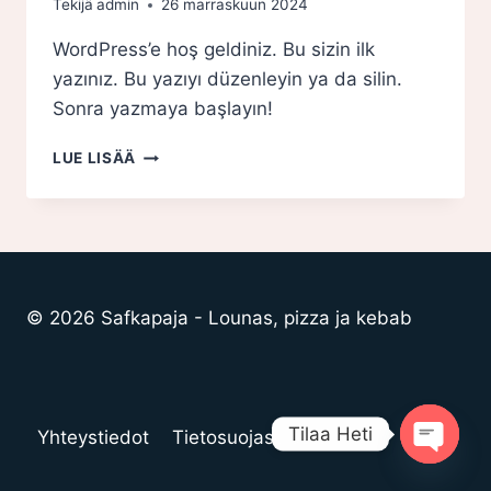
Tekijä
admin
26 marraskuun 2024
WordPress’e hoş geldiniz. Bu sizin ilk
yazınız. Bu yazıyı düzenleyin ya da silin.
Sonra yazmaya başlayın!
MERHABA
LUE LISÄÄ
DÜNYA!
© 2026 Safkapaja - Lounas, pizza ja kebab
Tilaa Heti
Yhteystiedot
Tietosuojaseloste
Open